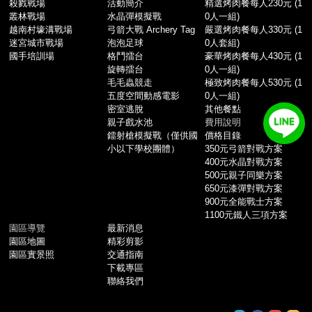
殺戮戰場
活動簡介
精選烤肉餐每人230元 (1
叢林戰場
水晶彈模擬戰
0人一組)
越南村壕溝戰場
弓箭大戰 Archery Tag
嚴選烤肉餐每人330元 (1
迷宮城市戰場
泡泡足球
0人套組)
國手培訓場
格鬥擂台
豪華烤肉餐每人430元 (1
旋轉擂台
0人一組)
毛毛蟲競走
極致烤肉餐每人530元 (1
五度空間動感電影
0人一組)
密室逃脫
其他餐點
親子戲水池
費用說明
鐳射槍模擬戰（僅供國
價格目錄
小以下學校團體）
350元弓箭對戰方案
400元水晶對戰方案
500元親子同樂方案
650元漆彈對戰方案
900元全能戰士方案
1100元鐵人三項方案
園區導覽
最新消息
園區地圖
精彩剪影
園區實景照
交通指南
下載專區
聯絡我們