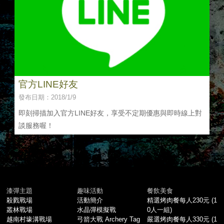
官方LINE好友
發布日期：2018/1/9
即刻掃描加入官方LINE好友，享受不定期優惠與即時線上對
談服務喔！
漆彈主題
趣味活動
餐飲美食
殺戮戰場
活動簡介
精選烤肉餐每人230元 (1
叢林戰場
水晶彈模擬戰
0人一組)
越南村壕溝戰場
弓箭大戰 Archery Tag
嚴選烤肉餐每人330元 (1