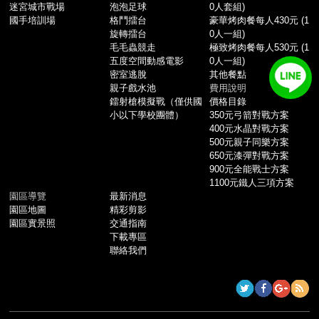
迷宮城市戰場
泡泡足球
0人套組)
國手培訓場
格鬥擂台
豪華烤肉餐每人430元 (1
旋轉擂台
0人一組)
毛毛蟲競走
極致烤肉餐每人530元 (1
五度空間動感電影
0人一組)
密室逃脫
其他餐點
親子戲水池
費用說明
鐳射槍模擬戰（僅供國
價格目錄
小以下學校團體）
350元弓箭對戰方案
400元水晶對戰方案
500元親子同樂方案
650元漆彈對戰方案
900元全能戰士方案
1100元鐵人三項方案
園區導覽
最新消息
園區地圖
精彩剪影
園區實景照
交通指南
下載專區
聯絡我們