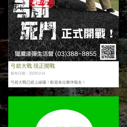
弓箭大戰 現正開戰
發布日期：2020/1/14
弓箭大戰已經上線囉！歡迎各位夥伴報名！